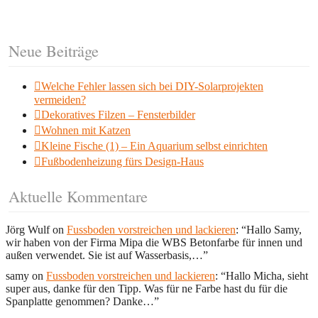
Neue Beiträge
Welche Fehler lassen sich bei DIY-Solarprojekten
vermeiden?
Dekoratives Filzen – Fensterbilder
Wohnen mit Katzen
Kleine Fische (1) – Ein Aquarium selbst einrichten
Fußbodenheizung fürs Design-Haus
Aktuelle Kommentare
Jörg Wulf
on
Fussboden vorstreichen und lackieren
: “
Hallo Samy,
wir haben von der Firma Mipa die WBS Betonfarbe für innen und
außen verwendet. Sie ist auf Wasserbasis,…
”
samy
on
Fussboden vorstreichen und lackieren
: “
Hallo Micha, sieht
super aus, danke für den Tipp. Was für ne Farbe hast du für die
Spanplatte genommen? Danke…
”