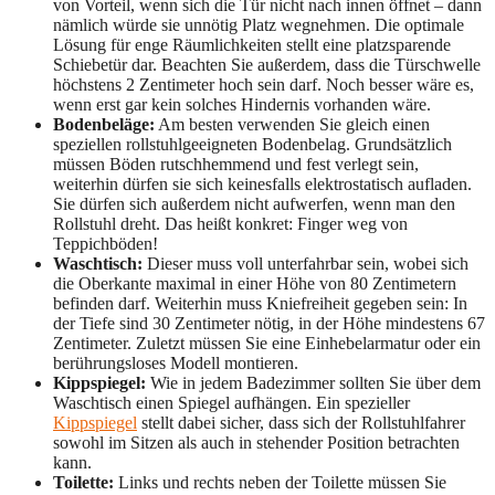
von Vorteil, wenn sich die Tür nicht nach innen öffnet – dann
nämlich würde sie unnötig Platz wegnehmen. Die optimale
Lösung für enge Räumlichkeiten stellt eine platzsparende
Schiebetür dar. Beachten Sie außerdem, dass die Türschwelle
höchstens 2 Zentimeter hoch sein darf. Noch besser wäre es,
wenn erst gar kein solches Hindernis vorhanden wäre.
Bodenbeläge:
Am besten verwenden Sie gleich einen
speziellen rollstuhlgeeigneten Bodenbelag. Grundsätzlich
müssen Böden rutschhemmend und fest verlegt sein,
weiterhin dürfen sie sich keinesfalls elektrostatisch aufladen.
Sie dürfen sich außerdem nicht aufwerfen, wenn man den
Rollstuhl dreht. Das heißt konkret: Finger weg von
Teppichböden!
Waschtisch:
Dieser muss voll unterfahrbar sein, wobei sich
die Oberkante maximal in einer Höhe von 80 Zentimetern
befinden darf. Weiterhin muss Kniefreiheit gegeben sein: In
der Tiefe sind 30 Zentimeter nötig, in der Höhe mindestens 67
Zentimeter. Zuletzt müssen Sie eine Einhebelarmatur oder ein
berührungsloses Modell montieren.
Kippspiegel:
Wie in jedem Badezimmer sollten Sie über dem
Waschtisch einen Spiegel aufhängen. Ein spezieller
Kippspiegel
stellt dabei sicher, dass sich der Rollstuhlfahrer
sowohl im Sitzen als auch in stehender Position betrachten
kann.
Toilette:
Links und rechts neben der Toilette müssen Sie