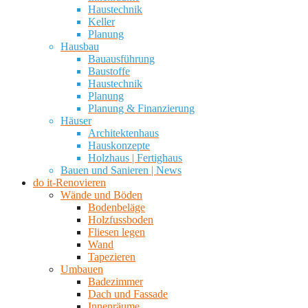
Haustechnik
Keller
Planung
Hausbau
Bauausführung
Baustoffe
Haustechnik
Planung
Planung & Finanzierung
Häuser
Architektenhaus
Hauskonzepte
Holzhaus | Fertighaus
Bauen und Sanieren | News
do it-Renovieren
Wände und Böden
Bodenbeläge
Holzfussboden
Fliesen legen
Wand
Tapezieren
Umbauen
Badezimmer
Dach und Fassade
Innenräume