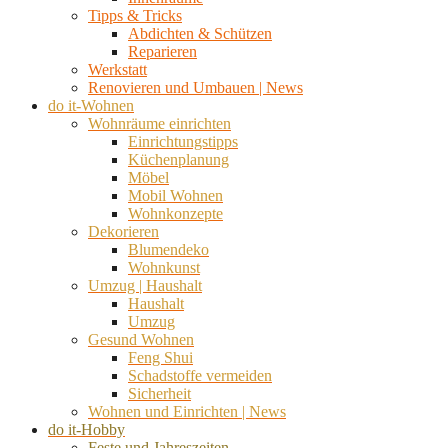
Tipps & Tricks
Abdichten & Schützen
Reparieren
Werkstatt
Renovieren und Umbauen | News
do it-Wohnen
Wohnräume einrichten
Einrichtungstipps
Küchenplanung
Möbel
Mobil Wohnen
Wohnkonzepte
Dekorieren
Blumendeko
Wohnkunst
Umzug | Haushalt
Haushalt
Umzug
Gesund Wohnen
Feng Shui
Schadstoffe vermeiden
Sicherheit
Wohnen und Einrichten | News
do it-Hobby
Feste und Jahreszeiten