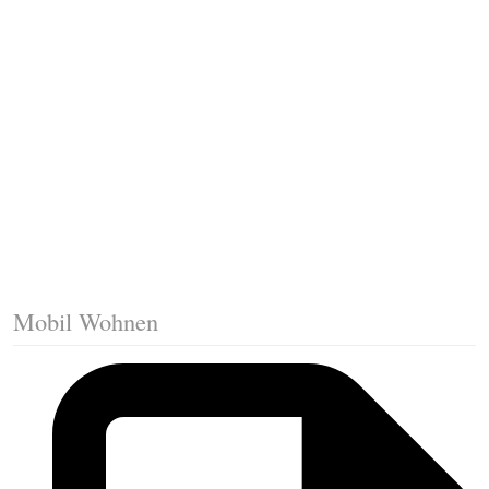
Fussleisten mit Gehrungsschnitt
Trittkante montieren
Klicklaminat verlegen
Die erste Reihe Laminat verlegen
Vorbereiten: Trittschalldämmung
Mobil Wohnen