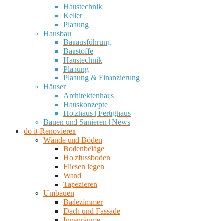
Haustechnik
Keller
Planung
Hausbau
Bauausführung
Baustoffe
Haustechnik
Planung
Planung & Finanzierung
Häuser
Architektenhaus
Hauskonzepte
Holzhaus | Fertighaus
Bauen und Sanieren | News
do it-Renovieren
Wände und Böden
Bodenbeläge
Holzfussboden
Fliesen legen
Wand
Tapezieren
Umbauen
Badezimmer
Dach und Fassade
Innenräume