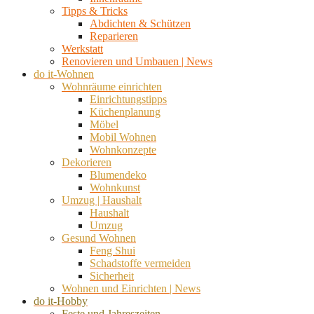
Tipps & Tricks
Abdichten & Schützen
Reparieren
Werkstatt
Renovieren und Umbauen | News
do it-Wohnen
Wohnräume einrichten
Einrichtungstipps
Küchenplanung
Möbel
Mobil Wohnen
Wohnkonzepte
Dekorieren
Blumendeko
Wohnkunst
Umzug | Haushalt
Haushalt
Umzug
Gesund Wohnen
Feng Shui
Schadstoffe vermeiden
Sicherheit
Wohnen und Einrichten | News
do it-Hobby
Feste und Jahreszeiten