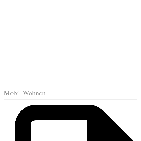
Fussleisten mit Gehrungsschnitt
Trittkante montieren
Klicklaminat verlegen
Die erste Reihe Laminat verlegen
Vorbereiten: Trittschalldämmung
Mobil Wohnen