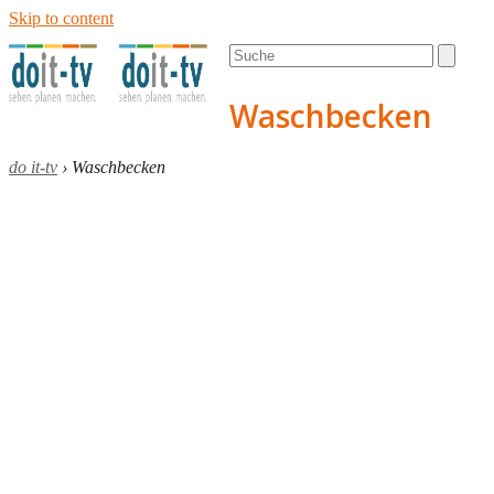
Skip to content
Open
Close
Search
mobile
mobile
menu
menu
Waschbecken
do it-tv
›
Waschbecken