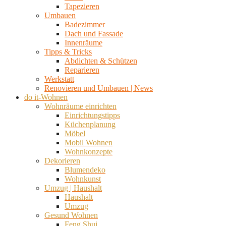
Tapezieren
Umbauen
Badezimmer
Dach und Fassade
Innenräume
Tipps & Tricks
Abdichten & Schützen
Reparieren
Werkstatt
Renovieren und Umbauen | News
do it-Wohnen
Wohnräume einrichten
Einrichtungstipps
Küchenplanung
Möbel
Mobil Wohnen
Wohnkonzepte
Dekorieren
Blumendeko
Wohnkunst
Umzug | Haushalt
Haushalt
Umzug
Gesund Wohnen
Feng Shui