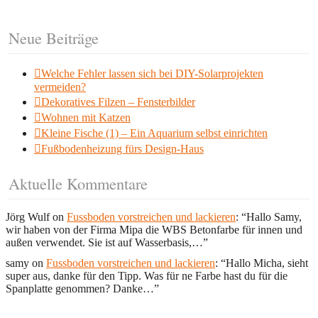
Neue Beiträge
Welche Fehler lassen sich bei DIY-Solarprojekten
vermeiden?
Dekoratives Filzen – Fensterbilder
Wohnen mit Katzen
Kleine Fische (1) – Ein Aquarium selbst einrichten
Fußbodenheizung fürs Design-Haus
Aktuelle Kommentare
Jörg Wulf
on
Fussboden vorstreichen und lackieren
: “
Hallo Samy,
wir haben von der Firma Mipa die WBS Betonfarbe für innen und
außen verwendet. Sie ist auf Wasserbasis,…
”
samy
on
Fussboden vorstreichen und lackieren
: “
Hallo Micha, sieht
super aus, danke für den Tipp. Was für ne Farbe hast du für die
Spanplatte genommen? Danke…
”