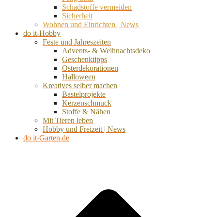
Schadstoffe vermeiden
Sicherheit
Wohnen und Einrichten | News
do it-Hobby
Feste und Jahreszeiten
Advents- & Weihnachtsdeko
Geschenktipps
Osterdekorationen
Halloween
Kreatives selber machen
Bastelprojekte
Kerzenschmuck
Stoffe & Nähen
Mit Tieren leben
Hobby und Freizeit | News
do it-Garten.de
d
A
s