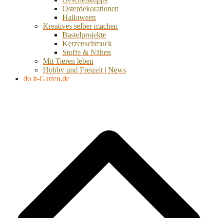
Osterdekorationen
Halloween
Kreatives selber machen
Bastelprojekte
Kerzenschmuck
Stoffe & Nähen
Mit Tieren leben
Hobby und Freizeit | News
do it-Garten.de
d
A
s