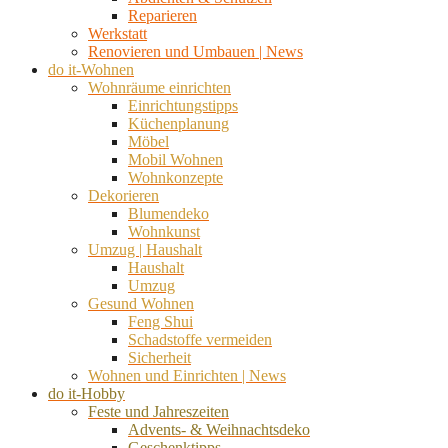
Reparieren
Werkstatt
Renovieren und Umbauen | News
do it-Wohnen
Wohnräume einrichten
Einrichtungstipps
Küchenplanung
Möbel
Mobil Wohnen
Wohnkonzepte
Dekorieren
Blumendeko
Wohnkunst
Umzug | Haushalt
Haushalt
Umzug
Gesund Wohnen
Feng Shui
Schadstoffe vermeiden
Sicherheit
Wohnen und Einrichten | News
do it-Hobby
Feste und Jahreszeiten
Advents- & Weihnachtsdeko
Geschenktipps