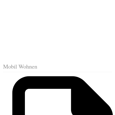
Trittkante montieren
Klicklaminat verlegen
Die erste Reihe Laminat verlegen
Vorbereiten: Trittschalldämmung
Mobil Wohnen