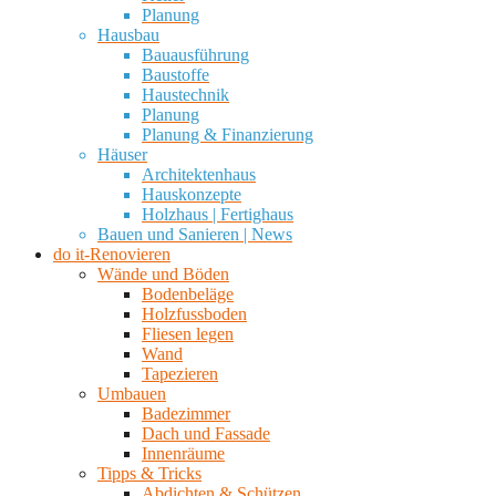
Planung
Hausbau
Bauausführung
Baustoffe
Haustechnik
Planung
Planung & Finanzierung
Häuser
Architektenhaus
Hauskonzepte
Holzhaus | Fertighaus
Bauen und Sanieren | News
do it-Renovieren
Wände und Böden
Bodenbeläge
Holzfussboden
Fliesen legen
Wand
Tapezieren
Umbauen
Badezimmer
Dach und Fassade
Innenräume
Tipps & Tricks
Abdichten & Schützen