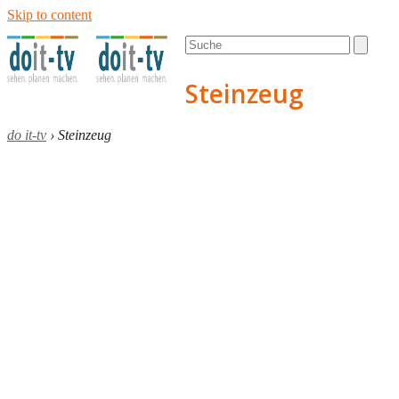
Skip to content
Open
Close
Search
mobile
mobile
menu
menu
Steinzeug
do it-tv
›
Steinzeug