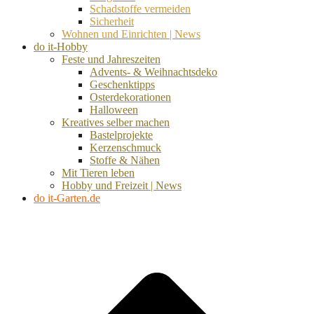
Schadstoffe vermeiden
Sicherheit
Wohnen und Einrichten | News
do it-Hobby
Feste und Jahreszeiten
Advents- & Weihnachtsdeko
Geschenktipps
Osterdekorationen
Halloween
Kreatives selber machen
Bastelprojekte
Kerzenschmuck
Stoffe & Nähen
Mit Tieren leben
Hobby und Freizeit | News
do it-Garten.de
d
A
s