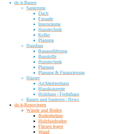
do it-Bauen
Sanierung
Dach
Fassade
Innenräume
Haustechnik
Keller
Planung
Hausbau
Bauausführung
Baustoffe
Haustechnik
Planung
Planung & Finanzierung
Häuser
Architektenhaus
Hauskonzepte
Holzhaus | Fertighaus
Bauen und Sanieren | News
do it-Renovieren
Wände und Böden
Bodenbeläge
Holzfussboden
Fliesen legen
Wand