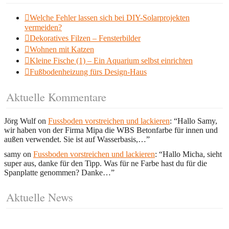
Welche Fehler lassen sich bei DIY-Solarprojekten
vermeiden?
Dekoratives Filzen – Fensterbilder
Wohnen mit Katzen
Kleine Fische (1) – Ein Aquarium selbst einrichten
Fußbodenheizung fürs Design-Haus
Aktuelle Kommentare
Jörg Wulf
on
Fussboden vorstreichen und lackieren
: “
Hallo Samy,
wir haben von der Firma Mipa die WBS Betonfarbe für innen und
außen verwendet. Sie ist auf Wasserbasis,…
”
samy
on
Fussboden vorstreichen und lackieren
: “
Hallo Micha, sieht
super aus, danke für den Tipp. Was für ne Farbe hast du für die
Spanplatte genommen? Danke…
”
Aktuelle News