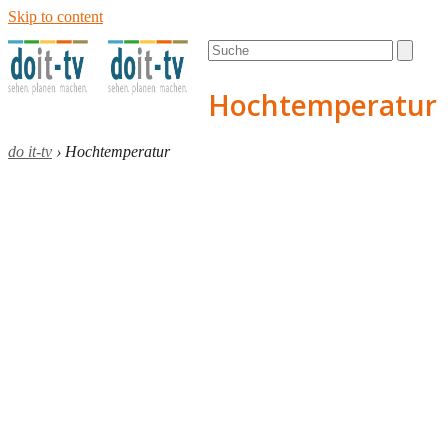
Skip to content
Open
Close
Search
mobile
mobile
menu
menu
Hochtemperatur
do it-tv
›
Hochtemperatur