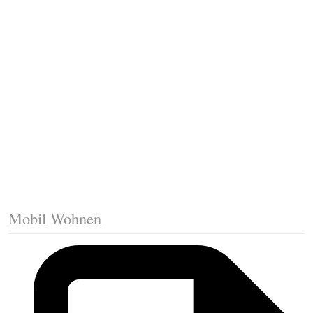
Fussleisten mit Gehrungsschnitt
Trittkante montieren
Klicklaminat verlegen
Die erste Reihe Laminat verlegen
Vorbereiten: Trittschalldämmung
Mobil Wohnen