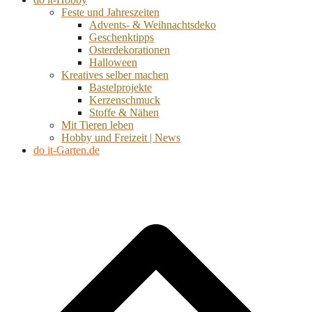
Feste und Jahreszeiten
Advents- & Weihnachtsdeko
Geschenktipps
Osterdekorationen
Halloween
Kreatives selber machen
Bastelprojekte
Kerzenschmuck
Stoffe & Nähen
Mit Tieren leben
Hobby und Freizeit | News
do it-Garten.de
d
A
s