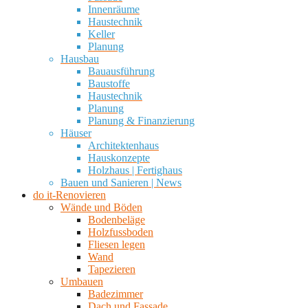
Innenräume
Haustechnik
Keller
Planung
Hausbau
Bauausführung
Baustoffe
Haustechnik
Planung
Planung & Finanzierung
Häuser
Architektenhaus
Hauskonzepte
Holzhaus | Fertighaus
Bauen und Sanieren | News
do it-Renovieren
Wände und Böden
Bodenbeläge
Holzfussboden
Fliesen legen
Wand
Tapezieren
Umbauen
Badezimmer
Dach und Fassade