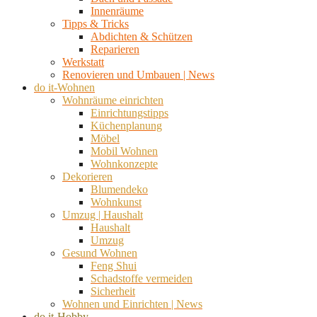
Innenräume
Tipps & Tricks
Abdichten & Schützen
Reparieren
Werkstatt
Renovieren und Umbauen | News
do it-Wohnen
Wohnräume einrichten
Einrichtungstipps
Küchenplanung
Möbel
Mobil Wohnen
Wohnkonzepte
Dekorieren
Blumendeko
Wohnkunst
Umzug | Haushalt
Haushalt
Umzug
Gesund Wohnen
Feng Shui
Schadstoffe vermeiden
Sicherheit
Wohnen und Einrichten | News
do it-Hobby