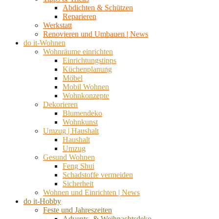
Abdichten & Schützen
Reparieren
Werkstatt
Renovieren und Umbauen | News
do it-Wohnen
Wohnräume einrichten
Einrichtungstipps
Küchenplanung
Möbel
Mobil Wohnen
Wohnkonzepte
Dekorieren
Blumendeko
Wohnkunst
Umzug | Haushalt
Haushalt
Umzug
Gesund Wohnen
Feng Shui
Schadstoffe vermeiden
Sicherheit
Wohnen und Einrichten | News
do it-Hobby
Feste und Jahreszeiten
Advents- & Weihnachtsdeko