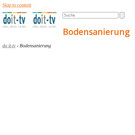
Skip to content
Open
Close
Search
mobile
mobile
menu
menu
Bodensanierung
do it-tv
›
Bodensanierung