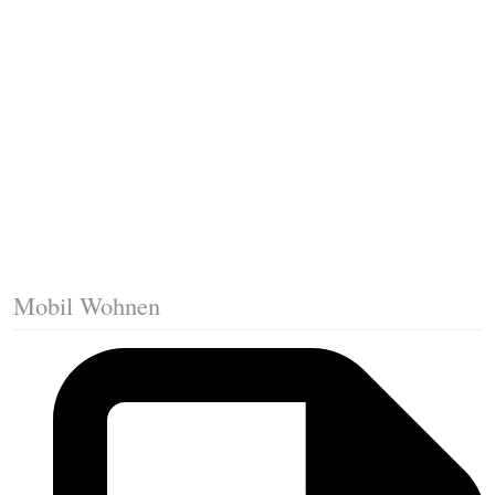
Fussleisten mit Gehrungsschnitt
Trittkante montieren
Klicklaminat verlegen
Die erste Reihe Laminat verlegen
Vorbereiten: Trittschalldämmung
Mobil Wohnen