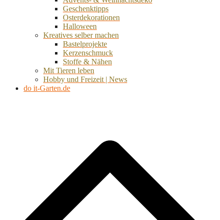
Geschenktipps
Osterdekorationen
Halloween
Kreatives selber machen
Bastelprojekte
Kerzenschmuck
Stoffe & Nähen
Mit Tieren leben
Hobby und Freizeit | News
do it-Garten.de
d
A
s