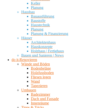
Keller
Planung
Hausbau
Bauausführung
Baustoffe
Haustechnik
Planung
Planung & Finanzierung
Häuser
Architektenhaus
Hauskonzepte
Holzhaus | Fertighaus
Bauen und Sanieren | News
do it-Renovieren
Wände und Böden
Bodenbeläge
Holzfussboden
Fliesen legen
Wand
Tapezieren
Umbauen
Badezimmer
Dach und Fassade
Innenräume
Tipps & Tricks