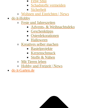
Feng Shui
Schadstoffe vermeiden
Sicherheit
Wohnen und Einrichten | News
do it-Hobby
Feste und Jahreszeiten
Advents- & Weihnachtsdeko
Geschenktipps
Osterdekorationen
Halloween
Kreatives selber machen
Bastelprojekte
Kerzenschmuck
Stoffe & Nähen
Mit Tieren leben
Hobby und Freizeit | News
do it-Garten.de
d
A
s