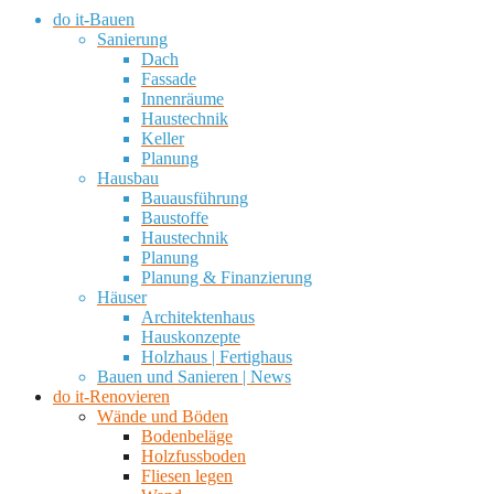
do it-Bauen
Sanierung
Dach
Fassade
Innenräume
Haustechnik
Keller
Planung
Hausbau
Bauausführung
Baustoffe
Haustechnik
Planung
Planung & Finanzierung
Häuser
Architektenhaus
Hauskonzepte
Holzhaus | Fertighaus
Bauen und Sanieren | News
do it-Renovieren
Wände und Böden
Bodenbeläge
Holzfussboden
Fliesen legen