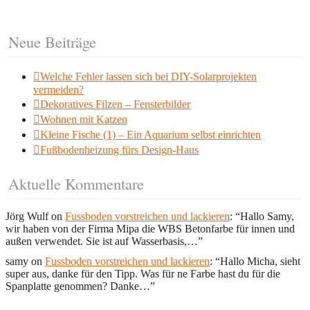
Neue Beiträge
Welche Fehler lassen sich bei DIY-Solarprojekten
vermeiden?
Dekoratives Filzen – Fensterbilder
Wohnen mit Katzen
Kleine Fische (1) – Ein Aquarium selbst einrichten
Fußbodenheizung fürs Design-Haus
Aktuelle Kommentare
Jörg Wulf
on
Fussboden vorstreichen und lackieren
: “
Hallo Samy,
wir haben von der Firma Mipa die WBS Betonfarbe für innen und
außen verwendet. Sie ist auf Wasserbasis,…
”
samy
on
Fussboden vorstreichen und lackieren
: “
Hallo Micha, sieht
super aus, danke für den Tipp. Was für ne Farbe hast du für die
Spanplatte genommen? Danke…
”