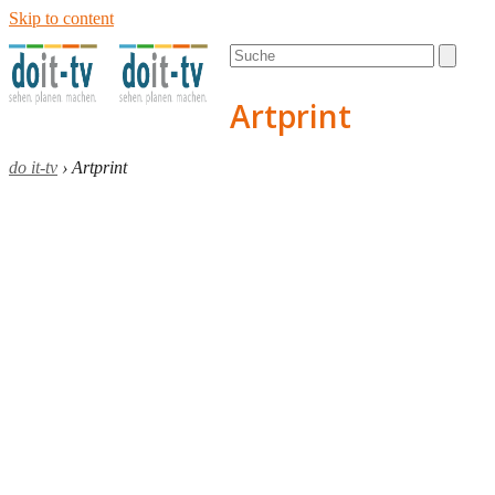
Skip to content
Open
Close
Search
mobile
mobile
menu
menu
Artprint
do it-tv
›
Artprint