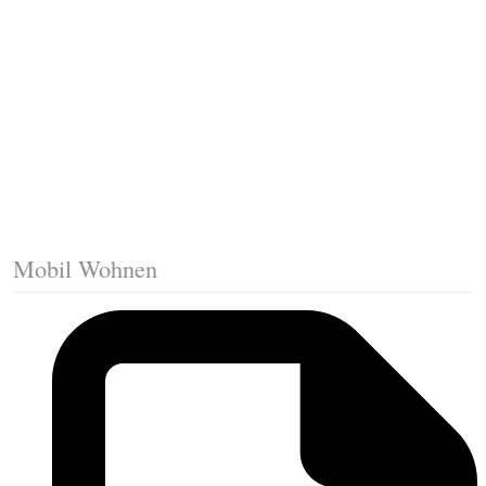
Trittkante montieren
Klicklaminat verlegen
Die erste Reihe Laminat verlegen
Vorbereiten: Trittschalldämmung
Mobil Wohnen