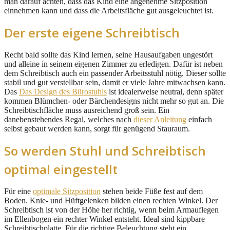
man darauf achten, dass das Kind eine angenehme Sitzposition
einnehmen kann und dass die Arbeitsfläche gut ausgeleuchtet ist.
Der erste eigene Schreibtisch
Recht bald sollte das Kind lernen, seine Hausaufgaben ungestört
und alleine in seinem eigenen Zimmer zu erledigen. Dafür ist neben
dem Schreibtisch auch ein passender Arbeitsstuhl nötig. Dieser sollte
stabil und gut verstellbar sein, damit er viele Jahre mitwachsen kann.
Das
Das Design des Bürostuhls
ist idealerweise neutral, denn später
kommen Blümchen- oder Bärchendesigns nicht mehr so gut an. Die
Schreibtischfläche muss ausreichend groß sein. Ein
danebenstehendes Regal, welches nach
dieser Anleitung
einfach
selbst gebaut werden kann, sorgt für genügend Stauraum.
So werden Stuhl und Schreibtisch
optimal eingestellt
Für eine
optimale Sitzposition
stehen beide Füße fest auf dem
Boden. Knie- und Hüftgelenken bilden einen rechten Winkel. Der
Schreibtisch ist von der Höhe her richtig, wenn beim Armauflegen
im Ellenbogen ein rechter Winkel entsteht. Ideal sind kippbare
Schreibtischplatte. Für die richtige Beleuchtung steht ein