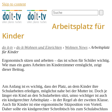
Skip to content
Open
Close
Search
mobile
mobile
menu
menu
Arbeitsplatz für
Kinder
do it-tv
›
do it-Wohnen und Einrichten
›
Wohnen News
›
Arbeitsplatz
für Kinder
Ergonomisch sitzen und arbeiten – das ist schon für Schüler wichtig.
Wie man ein gutes Arbeiten im Kinderzimmer ermöglicht, zeigt
dieser Beitrag.
Am Anfang ist es wichtig, dass der Platz, an dem Kinder ihre
Schularbeiten erledigen, möglichst nahe bei der Mutter ist. Doch je
länger ein Kind an den Schularbeiten sitzt, umso wichtiger ist auch
ein kindgerechter Arbeitsplatz – in der Regel ab der zweiten Klasse.
Auch für Kinder ist eine ergonomische Sitzposition von Vorteil.
Daher sollte ein kindgerechter Schreibtisch bis zum Schulabschluss