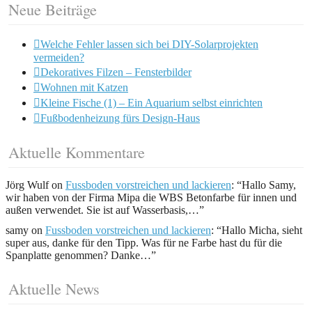
Neue Beiträge
Welche Fehler lassen sich bei DIY-Solarprojekten
vermeiden?
Dekoratives Filzen – Fensterbilder
Wohnen mit Katzen
Kleine Fische (1) – Ein Aquarium selbst einrichten
Fußbodenheizung fürs Design-Haus
Aktuelle Kommentare
Jörg Wulf
on
Fussboden vorstreichen und lackieren
: “
Hallo Samy,
wir haben von der Firma Mipa die WBS Betonfarbe für innen und
außen verwendet. Sie ist auf Wasserbasis,…
”
samy
on
Fussboden vorstreichen und lackieren
: “
Hallo Micha, sieht
super aus, danke für den Tipp. Was für ne Farbe hast du für die
Spanplatte genommen? Danke…
”
Aktuelle News