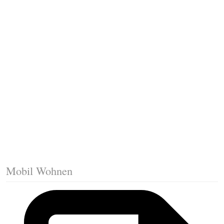
Fussleisten mit Gehrungsschnitt
Trittkante montieren
Klicklaminat verlegen
Die erste Reihe Laminat verlegen
Vorbereiten: Trittschalldämmung
Mobil Wohnen