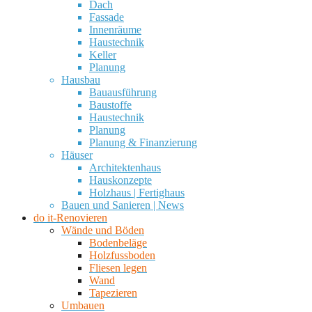
Dach
Fassade
Innenräume
Haustechnik
Keller
Planung
Hausbau
Bauausführung
Baustoffe
Haustechnik
Planung
Planung & Finanzierung
Häuser
Architektenhaus
Hauskonzepte
Holzhaus | Fertighaus
Bauen und Sanieren | News
do it-Renovieren
Wände und Böden
Bodenbeläge
Holzfussboden
Fliesen legen
Wand
Tapezieren
Umbauen